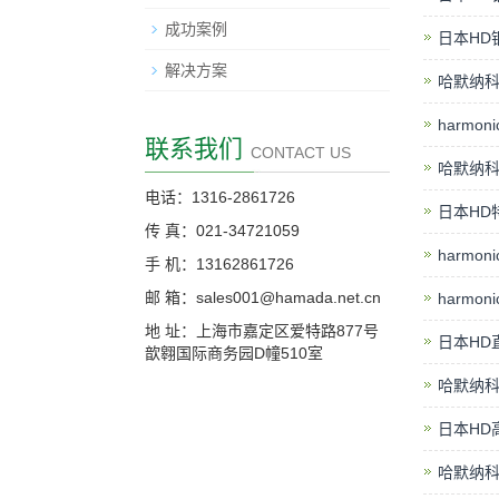
成功案例
日本HD钢
解决方案
哈默纳科柔
harmon
联系我们
CONTACT US
哈默纳科滚
电话：1316-2861726
日本HD特
传 真：021-34721059
harmon
手 机：13162861726
邮 箱：sales001@hamada.net.cn
harmon
地 址：上海市嘉定区爱特路877号
日本HD直
歆翱国际商务园D幢510室
哈默纳科机
日本HD高
哈默纳科切